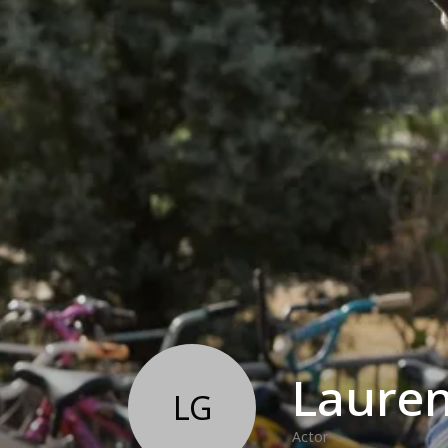
Laure
LG
Actor