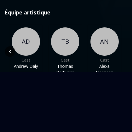
Équipe artistique
AD
TB
AN
Cast
Cast
Cast
Andrew Daly
Thomas
Alexa
Barbusca
Nisenson
Dans une même thématique