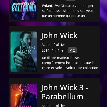
Saturn Award du meilleur acteur pour
Enfant, Eve Macarro voit son père
"Matrix". Au-delà de sa brillante carrière
se faire assassiner sous ses yeux
par un homme qui porte un
d'acteur, il est également connu pour
mystérieux tatouage de
son travail philanthropique et son
scarification en forme de croix sur ...
attitude humble.
John Wick
Action, Policier
2014
1h41min
-12
Un fils de mafieux russe,
complètement inconscient, tue le
chien et vole la voiture de collection
d'un ex-tueur à gages, lequel décide
de se venger.
John Wick 3 -
Parabellum
Action, Policier