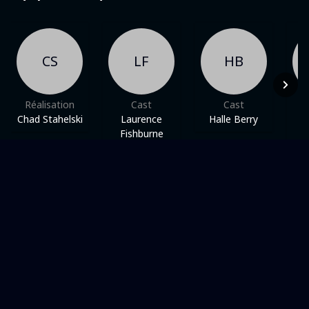
CS
LF
HB
Réalisation
Cast
Cast
Chad Stahelski
Laurence
Halle Berry
Fishburne
Dans une même thématique
CINÉMA AMÉRICAIN