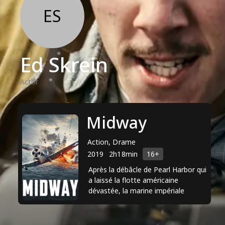
ES
Ed Skrein
Actor
Midway
Action, Drame
2019
2h18min
16+
Après la débâcle de Pearl Harbor qui
a laissé la flotte américaine
dévastée, la marine impériale
japonaise prépare une nouvelle
attaque. L'attaque devrait ...