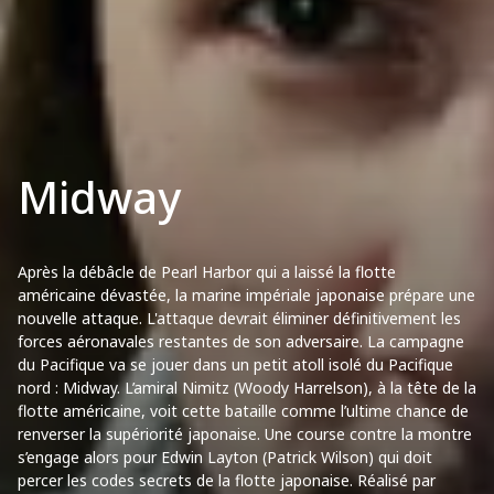
Midway
Après la débâcle de Pearl Harbor qui a laissé la flotte
américaine dévastée, la marine impériale japonaise prépare une
nouvelle attaque. L'attaque devrait éliminer définitivement les
forces aéronavales restantes de son adversaire. La campagne
du Pacifique va se jouer dans un petit atoll isolé du Pacifique
nord : Midway. L’amiral Nimitz (Woody Harrelson), à la tête de la
flotte américaine, voit cette bataille comme l’ultime chance de
renverser la supériorité japonaise. Une course contre la montre
s’engage alors pour Edwin Layton (Patrick Wilson) qui doit
percer les codes secrets de la flotte japonaise. Réalisé par