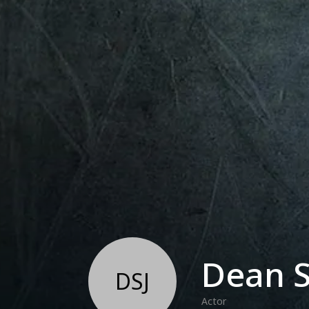
Dean S
DSJ
Actor