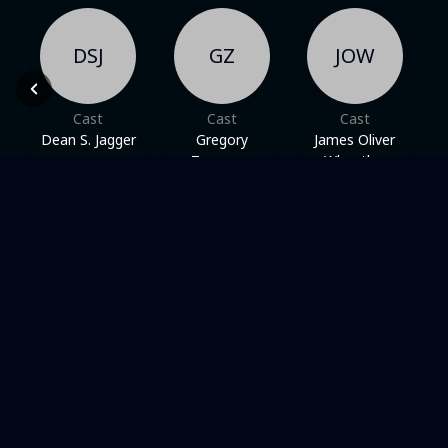
DSJ
GZ
JOW
Cast
Cast
Cast
Dean S. Jagger
Gregory
James Oliver
Zaragoza
Wheatley
Dans une même thématique
RAKSHA ACTION