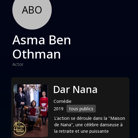
ABO
Asma Ben
Othman
Actor
Dar Nana
Comédie
2019
tous publics
L'action se déroule dans la "Maison
de Nana", une célèbre danseuse à
la retraite et une puissante
aristocrate, affiliée à des politiciens