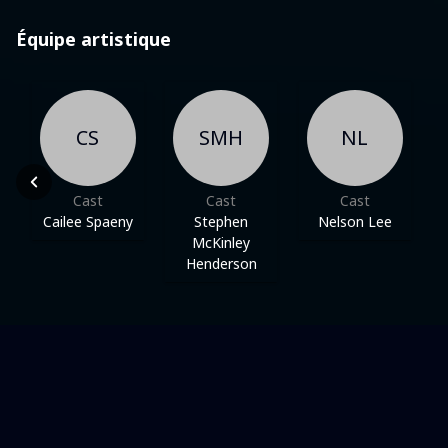
Équipe artistique
CS
SMH
NL
Cast
Cast
Cast
Cailee Spaeny
Stephen
Nelson Lee
McKinley
Henderson
Dans une même thématique