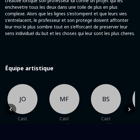
creative lorsque son professeur lui confie un projet qui les
enchevetre tous les deux dans une toile de plus en plus
complexe. Alors que les lignes s'estompent et que leurs vies
s'entrelacent, le professeur et son protege doivent affronter
leur moi le plus sombre tout en s'efforcant de preserver leur
sens individuel du but et les choses qui leur sont les plus cheres.
Équipe artistique
JO
MF
BS
Cast
Cast
Cast
Jenna Ortega
Martin
Bashir
Gi
Freeman
Salahuddin