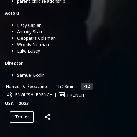
parent-child relationship
Actors
Lizzy Caplan
Antony Starr
Cleopatra Coleman
Woody Norman
Luke Busey
Director
Samuel Bodin
-12
Horreur & Épouvante
1h 28min
ENGLISH
FRENCH
FRENCH
USA
2023
Trailer