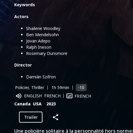
Keywords
Actors
Shailene Woodley
Ben Mendelsohn
Jovan Adepo
Ralph Ineson
Rosemary Dunsmore
Director
Damián Szifron
-10
Policier, Thriller
1h 59min
ENGLISH
FRENCH
FRENCH
Canada
USA
2023
Trailer
Une policière solitaire à la personnalité hors norme