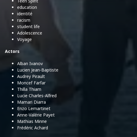
Teen Spirit
education
identité
racism
student life
Adolescence
Voyage
Actors
Alban Ivanov
Lucien Jean-Baptiste
Audrey Pirault
Moncef Farfar
Thilla Thiam
Lucie Charles-Alfred
Mamari Diarra
Enzo Lemartinet
Anne-Valérie Payet
Mathias Minne
Frédéric Achard