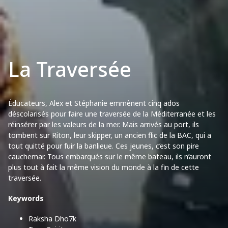
La Traversée
Éducateurs, Alex et Stéphanie emmènent cinq ados
déscolarisés pour faire une traversée de la Méditerranée et les
réinsérer par les valeurs de la mer. Mais arrivés au port, ils
tombent sur Riton, leur skipper, un ancien flic de la BAC, qui a
tout quitté pour fuir la banlieue. Ces jeunes, c’est son pire
cauchemar. Tous embarqués sur le même bateau, ils n’auront
plus tout à fait la même vision du monde à la fin de cette
traversée.
Keywords
Raksha Dho7k