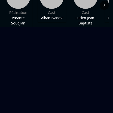
Réalisation
Cast
Cast
Varante
Alban Ivanov
Lucien Jean-
Aud
Soudjian
Baptiste
Dans une même thématique
RAKSHA DHO7K