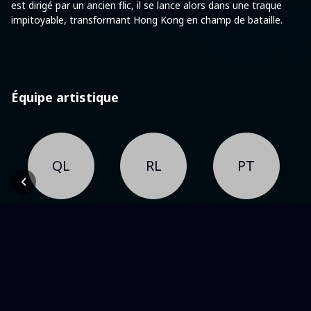
est dirigé par un ancien flic, il se lance alors dans une traque
impitoyable, transformant Hong Kong en champ de bataille.
Équipe artistique
QL
RL
PT
Cast
Cast
Cast
Qin Lan
Ray Lui
Patrick Tam
Dans une même thématique