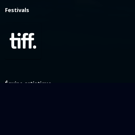
Festivals
Équipe artistique
CW
JL
JS
Cast
Cast
Cast