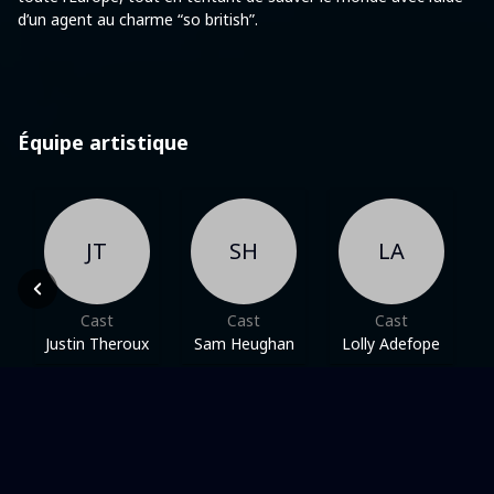
d’un agent au charme “so british”.
Équipe artistique
JT
SH
LA
Cast
Cast
Cast
Justin Theroux
Sam Heughan
Lolly Adefope
Dans une même thématique