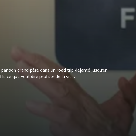
er par son grand-père dans un road trip déjanté jusqu'en
ls ce que veut dire profiter de la vie…