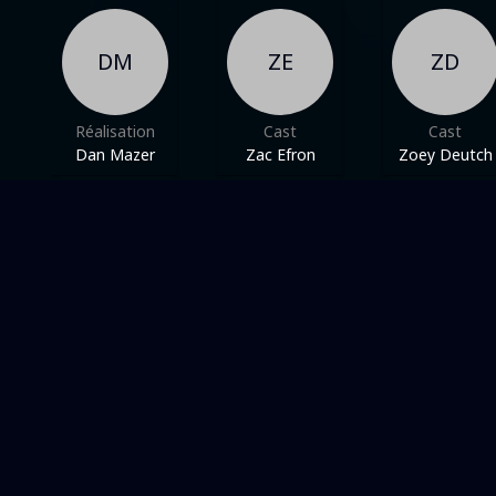
DM
ZE
ZD
Réalisation
Cast
Cast
Dan Mazer
Zac Efron
Zoey Deutch
Dans une même thématique
FAMILLE DYSFONCTIONNELLE