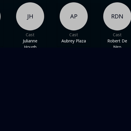
JH
AP
RDN
Cast
Cast
Cast
Julianne
Aubrey Plaza
Robert De
Hough
Niro
FAMILLE
AMOUREUX