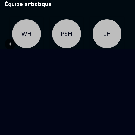
Équipe artistique
WH
PSH
LH
Cast
Cast
Cast
Woody
Philip Seymour
Liam
Harrelson
Hoffman.
Hemsworth
Dans une même thématique