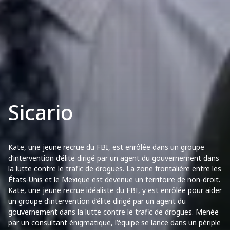
Sicario
Kate, une jeune recrue du FBI, est enrôlée dans un groupe
d’intervention d’élite dirigé par un agent du gouvernement dans
la lutte contre le trafic de drogues. La zone frontalière entre les
États-Unis et le Mexique est devenue un territoire de non-droit.
Kate, une jeune recrue idéaliste du FBI, y est enrôlée pour aider
un groupe d’intervention d’élite dirigé par un agent du
gouvernement dans la lutte contre le trafic de drogues. Menée
par un consultant énigmatique, l’équipe se lance dans un périple