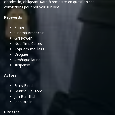
clandestin, obligeant Kate à remettre en question ses
convictions pour pouvoir survivre.
Keywords
Primé
Cinéma Américain
Girl Power
Nos films Cultes
PopCorn movies !
Drogues
Amérique latine
suspense
Actors
Emily Blunt
Benicio Del Toro
Jon Bernthal
Josh Brolin
Director