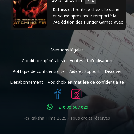
2013
2h26min
-12
Katniss est rentrée chez elle saine
et sauve après avoir remporté la
74e édition des Hunger Games avec
son ami Peeta. Second volet de la
saga Hunger Games. Katniss ...
Mentions légales
Conditions générales de ventes et d'utilisation
Politique de confidentialité
Aide et Support
Discover
Désabonnement
Vos choix en matière de confidentialité
+216 95 587 625
(c) Raksha Films 2025 - Tous droits réservés