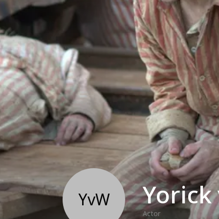
Yorick
YvW
Actor