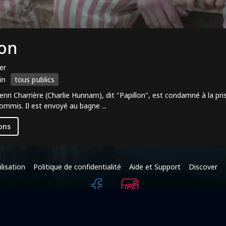
lon
er
in
tous publics
enri Charrière (Charlie Hunnam), dit "Papillon", est condamné à la pr
 commis. Il est envoyé au bagne ...
ons
lisation
Politique de confidentialité
Aide et Support
Discover
+216 95 587 625