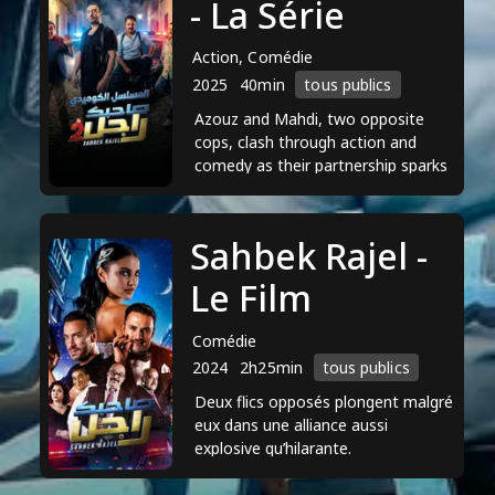
"Casting" et des films comme "The
- La Série
Fourth Wall". Il a contribué de manière
Action, Comédie
significative à l'industrie du
2025
40min
tous publics
divertissement tunisienne, démontrant
Azouz and Mahdi, two opposite
son talent et sa polyvalence dans divers
cops, clash through action and
rôles.
comedy as their partnership sparks
chaos and unexpected friendship.
Sahbek Rajel -
Le Film
Comédie
2024
2h25min
tous publics
Deux flics opposés plongent malgré
eux dans une alliance aussi
explosive qu’hilarante.