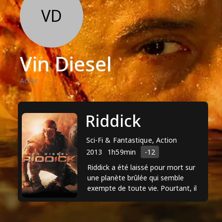
VD
Vin Diesel
Actor
Riddick
Sci-Fi & Fantastique, Action
2013
1h59min
-12
Riddick a été laissé pour mort sur
une planète brûlée qui semble
exempte de toute vie. Pourtant, il
se retrouve rapidement obligé de
lutter pour sa survie ...