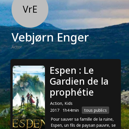
VrE
Vebjørn Enger
Actor
Espen : Le
Gardien de la
prophétie
Action, Kids
2017
1h44min
tous publics
Pour sauver sa famille de la ruine,
Espen, un fils de paysan pauvre, se