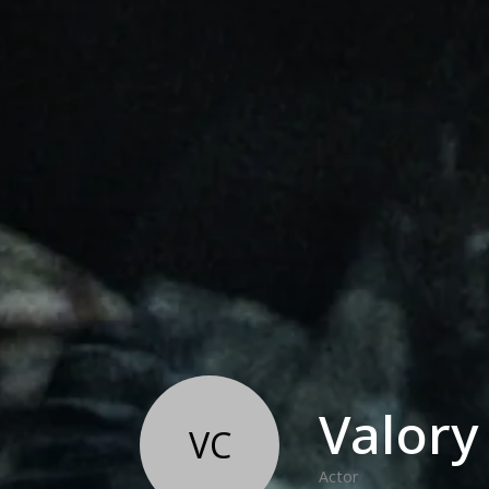
Valory
VC
Actor