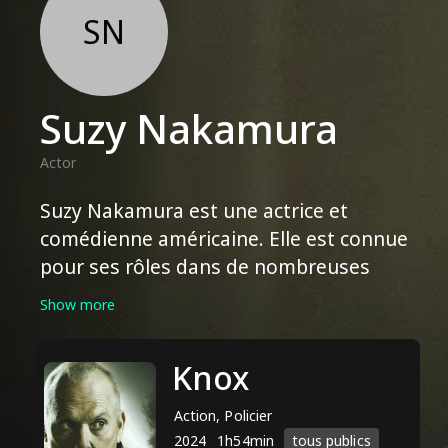
SN
Suzy Nakamura
Actor
Suzy Nakamura est une actrice et
comédienne américaine. Elle est connue
pour ses rôles dans de nombreuses
émissions de télévision et films, jouant
Show more
souvent des personnages excentriques
ou secondaires. Parmi ses apparitions
Knox
notables à la télévision, on peut citer
"Veep", "Dr. Ken", "Curb Your
Action, Policier
Enthusiasm" et "The West Wing".
2024
1h54min
tous publics