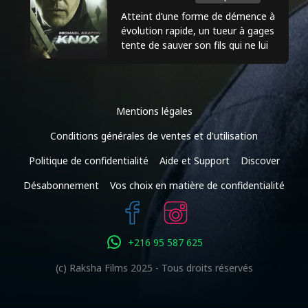
Nakamura est également apparue dans
Atteint d’une forme de démence à
des films tels que "40 ans, toujours
évolution rapide, un tueur à gages
tente de sauver son fils qui ne lui
puceau", "Joyeuses funérailles" et
parle plus depuis des années. Mais
"Avenue 5". Elle apporte un timing
entre les pièges ...
comique unique et une présence
particulière à ses rôles, ce qui en fait
Mentions légales
une figure reconnaissable et appréciée
Conditions générales de ventes et d'utilisation
dans le monde du divertissement.
Politique de confidentialité
Aide et Support
Discover
Désabonnement
Vos choix en matière de confidentialité
+216 95 587 625
(c) Raksha Films 2025 - Tous droits réservés