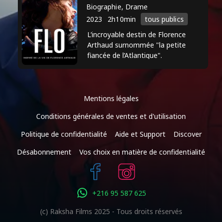
début des années 2000 et est apparue
Biographie, Drame
depuis dans une variété de rôles,
2023
2h10min
tous publics
démontrant sa polyvalence en tant
L’incroyable destin de Florence
qu'actrice. Elle a travaillé dans des
Arthaud surnommée "la petite
fiancée de l’Atlantique".
productions françaises et
internationales, gagnant la
reconnaissance pour ses performances
dans les genres du drame, du thriller et
Mentions légales
de la science-fiction. Sa filmographie
Conditions générales de ventes et d'utilisation
met en évidence sa capacité à incarner
Politique de confidentialité
Aide et Support
Discover
divers personnages, faisant d'elle une
Désabonnement
Vos choix en matière de confidentialité
figure importante du cinéma et de la
télévision français.
+216 95 587 625
(c) Raksha Films 2025 - Tous droits réservés