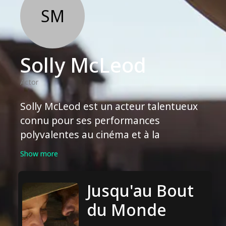
SM
Solly McLeod
Actor
Solly McLeod est un acteur talentueux
connu pour ses performances
polyvalentes au cinéma et à la
télévision. Il a joué dans des films tels
Show more
que "The Crossing", "A New Beginning"
et "Falling Into Place". Les talents
Jusqu'au Bout
d'acteur de M. McLeod lui ont valu les
éloges de la critique et des
du Monde
nominations pour plusieurs prix