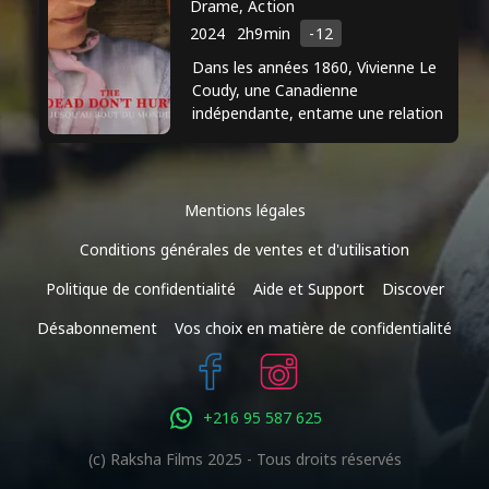
Drame, Action
prestigieux. Grâce à sa présence
2024
2h9min
-12
captivante à l'écran, il continue de
Dans les années 1860, Vivienne Le
s'imposer comme une étoile montante
Coudy, une Canadienne
de l'industrie du divertissement.
indépendante, entame une relation
avec Holger Olsen, un immigrant
danois.
Mentions légales
Conditions générales de ventes et d'utilisation
Politique de confidentialité
Aide et Support
Discover
Désabonnement
Vos choix en matière de confidentialité
+216 95 587 625
(c) Raksha Films 2025 - Tous droits réservés