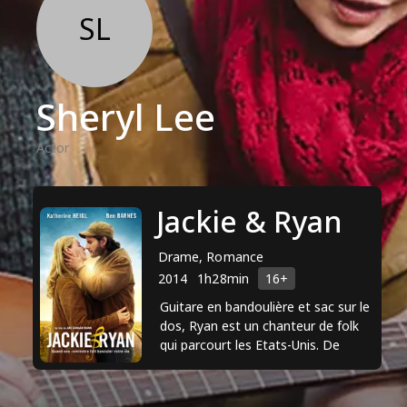
SL
Sheryl Lee
Actor
Jackie & Ryan
Drame, Romance
2014
1h28min
16+
Guitare en bandoulière et sac sur le
dos, Ryan est un chanteur de folk
qui parcourt les Etats-Unis. De
passage dans une petite ville de
l’Utah, il croise ...