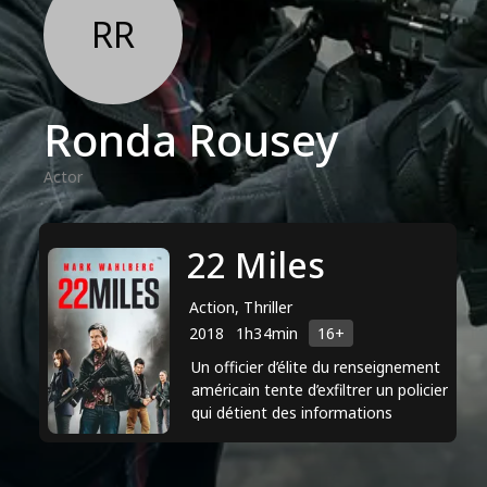
RR
Ronda Rousey
Actor
22 Miles
Action, Thriller
2018
1h34min
16+
Un officier d’élite du renseignement
américain tente d’exfiltrer un policier
qui détient des informations
compromettantes. Ils vont être
traqués par une ...