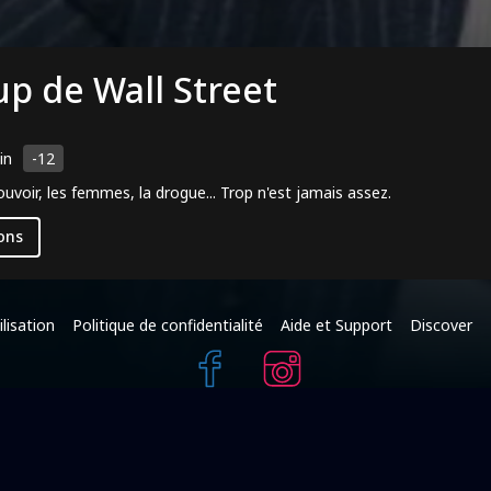
up de Wall Street
in
-12
pouvoir, les femmes, la drogue... Trop n'est jamais assez.
ons
lisation
Politique de confidentialité
Aide et Support
Discover
+216 95 587 625
(c) Raksha Films 2025 - Tous droits réservés