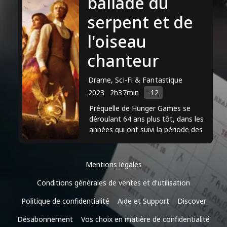
ballade du
comédie musicale, et a reçu des éloges
serpent et de
pour ses talents de chanteuse et
d'actrice. Aujourd'hui, sa carrière est en
l'oiseau
pleine ascension, et elle devrait jouer
chanteur
dans le remake en prise de vue réelle
de "Blanche-Neige", réalisé par Disney.
Drame, Sci-Fi & Fantastique
2023
2h37min
-12
Préquelle de Hunger Games se
déroulant 64 ans plus tôt, dans les
années qui ont suivi la période des
"Jours sombres", la première
rébellion ratée à Panem... ...
Mentions légales
Conditions générales de ventes et d'utilisation
Politique de confidentialité
Aide et Support
Discover
Désabonnement
Vos choix en matière de confidentialité