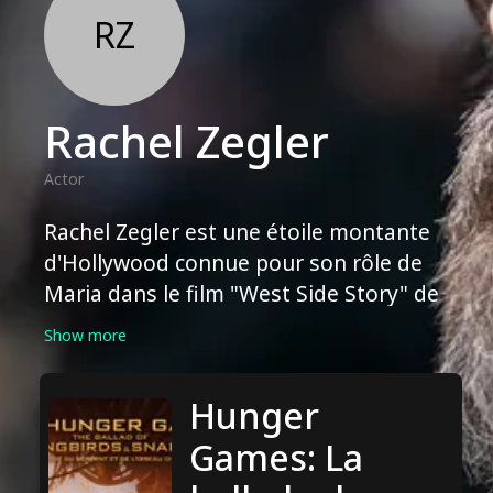
RZ
Rachel Zegler
Actor
Rachel Zegler est une étoile montante
d'Hollywood connue pour son rôle de
Maria dans le film "West Side Story" de
Steven Spielberg (2021). Elle a
Show more
commencé sa carrière en postant des
reprises de chansons sur YouTube
Hunger
avant d'obtenir le rôle principal dans le
film. Zegler a été acclamée par la
Games: La
critique pour sa performance dans la