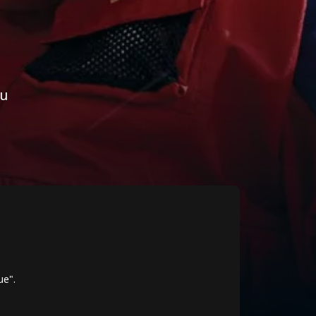
au
 de
ue".