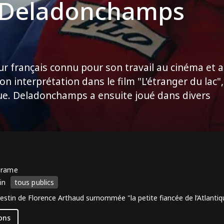
e Deladonchamps
r français connu pour son travail au cinéma et 
son interprétation dans le film "L'étranger du lac",
tique. Deladonchamps a ensuite joué dans divers
 et "Sorry Angel". Bien qu'il n'ait pas reçu de
t sa polyvalence en ont fait un acteur respecté
çaise.
Drame
in
tous publics
destin de Florence Arthaud surnommée "la petite fiancée de l’Atlantiq
ons