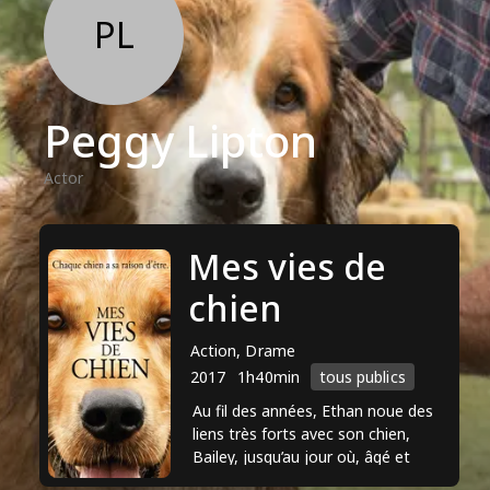
PL
Peggy Lipton
Actor
Mes vies de
chien
Action, Drame
2017
1h40min
tous publics
Au fil des années, Ethan noue des
liens très forts avec son chien,
Bailey, jusqu’au jour où, âgé et
malade, il doit le laisser partir. Mais