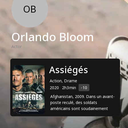
OB
Orlando Bloom
Actor
Assiégés
Action, Drame
2020
2h3min
-10
Afghanistan, 2009. Dans un avant-
poste reculé, des soldats
américains sont soudainement
attaqués par une armée de talibans.