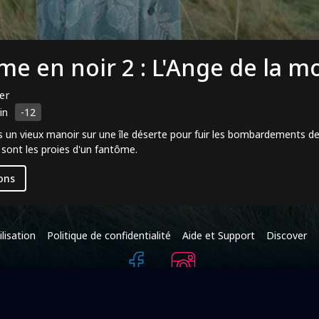
me en noir 2 : L'Ange de la m
ler
in
-12
s un vieux manoir sur une île déserte pour fuir les bombardements d
 sont les proies d'un fantôme.
ons
lisation
Politique de confidentialité
Aide et Support
Discover
+216 95 587 625