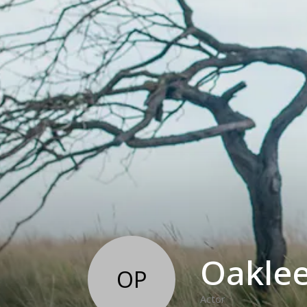
Oaklee
OP
Actor