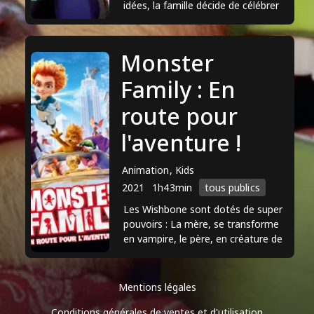
idées, la famille décide de célébrer
Halloween à une mystérieuse soirée
costumée. C’est ...
Monster
Family : En
route pour
l'aventure !
Animation, Kids
2021
1h43min
tous publics
Les Wishbone sont dotés de super
pouvoirs : La mère, se transforme
en vampire, le père, en créature de
Frankenstein, Leur fille ainée, en
momie et le fils, ...
Mentions légales
Conditions générales de ventes et d'utilisation