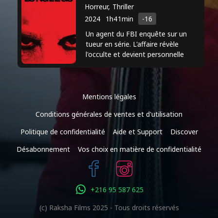
nommée pour des prix prestigieux dans
Horreur, Thriller
l'industrie du divertissement. Sa
2024
1h41min
-16
carrière continue de s'épanouir au fur
Un agent du FBI enquête sur un
et à mesure qu'elle accepte des rôles
tueur en série. L'affaire révèle
l'occulte et devient personnelle
variés et stimulants, consolidant ainsi
alors qu'elle doit l'arrêter avant qu'il
son statut d'étoile montante
ne frappe.
d'Hollywood.
Mentions légales
Conditions générales de ventes et d'utilisation
Politique de confidentialité
Aide et Support
Discover
Désabonnement
Vos choix en matière de confidentialité
+216 95 587 625
(c) Raksha Films 2025 - Tous droits réservés