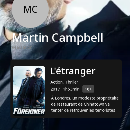
MC
Martin Campbell
Réalisation
L'étranger
Action, Thriller
2017
1h53min
16+
À Londres, un modeste propriétaire
de restaurant de Chinatown va
tenter de retrouver les terroristes
irlandais responsables de la mort de
sa fille. La ...