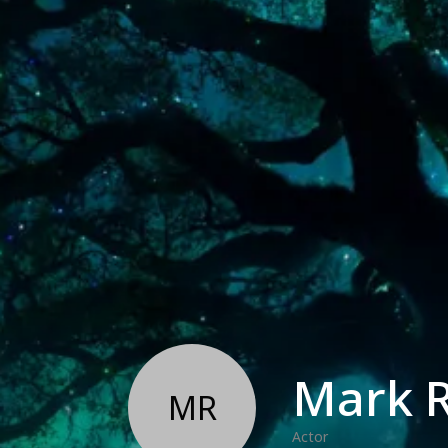
Mark R
MR
Actor