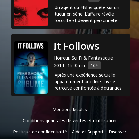
et a été nommée pour plusieurs prix
Un agent du FBI enquête sur un
pour son talent d'actrice.
tueur en série. L'affaire révèle
l'occulte et devient personnelle
alors qu'elle doit l'arrêter avant qu'il
ne frappe.
It Follows
Horreur, Sci-Fi & Fantastique
2014
1h40min
16+
Après une expérience sexuelle
apparemment anodine, Jay se
retrouve confrontée à d’étranges
visions et l’inextricable impression
que quelqu’un, ou quelque ...
Mentions légales
Conditions générales de ventes et d'utilisation
Politique de confidentialité
Aide et Support
Discover