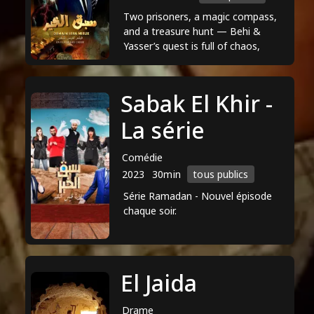
sens de la comédie. Il a également été
Two prisoners, a magic compass,
salué pour son travail de réalisateur.
and a treasure hunt — Behi &
Yasser’s quest is full of chaos,
Malheureusement, il existe peu
comedy, and wild surprises!
d'informations sur les prix et
nominations qu'il a reçus au cours de
Sabak El Khir -
sa carrière.
La série
Comédie
2023
30min
tous publics
Série Ramadan - Nouvel épisode
chaque soir.
El Jaida
Drame