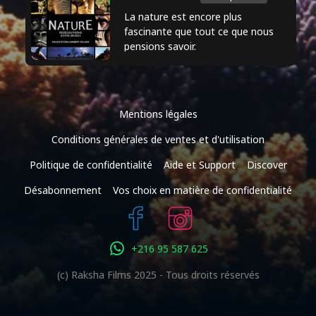
du meilleur acteur dans un second rôle
La nature est encore plus
pour son rôle dans "Des hommes et
fascinante que tout ce que nous
pensions savoir.
des dieux". En plus de son travail au
cinéma, Wilson s'est également produit
sur scène et a sorti des albums de
musique.
Mentions légales
Conditions générales de ventes et d'utilisation
Politique de confidentialité
Aide et Support
Discover
Désabonnement
Vos choix en matière de confidentialité
+216 95 587 625
(c) Raksha Films 2025 - Tous droits réservés