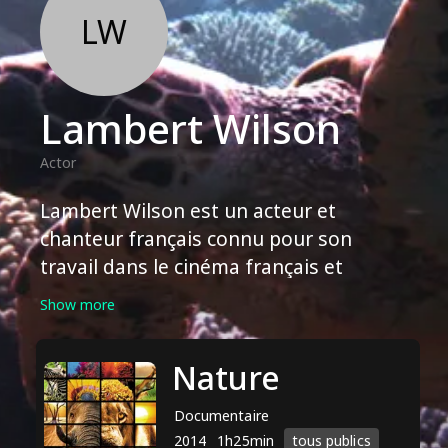
LW
Lambert Wilson
Actor
Lambert Wilson est un acteur et
chanteur français connu pour son
travail dans le cinéma français et
international. Il a joué dans de
Show more
nombreux films, dont "Des hommes et
des dieux", "Matrix Reloaded" et
Nature
"Matrix Revolutions". Wilson a été
nommé pour plusieurs prix au cours de
Documentaire
sa carrière, notamment pour le César
2014
1h25min
tous publics