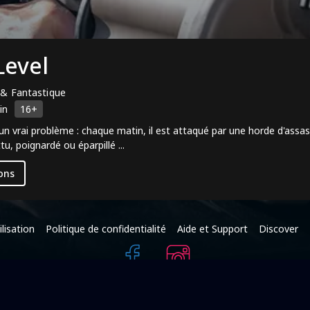
Level
i & Fantastique
in
16+
un vrai problème : chaque matin, il est attaqué par une horde d'assass
ttu, poignardé ou éparpillé ...
ons
lisation
Politique de confidentialité
Aide et Support
Discover
+216 95 587 625