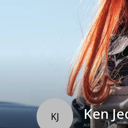
Ken Je
KJ
Actor