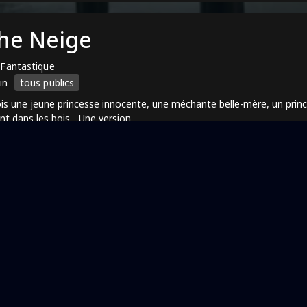
he Neige
& Fantastique
in
tous publics
fois une jeune princesse innocente, une méchante belle-mère, un prin
 dans les bois... Une version ...
ons
lisation
Politique de confidentialité
Aide et Support
Discover
+216 95 587 625
(c) Raksha Films 2025 - Tous droits réservés