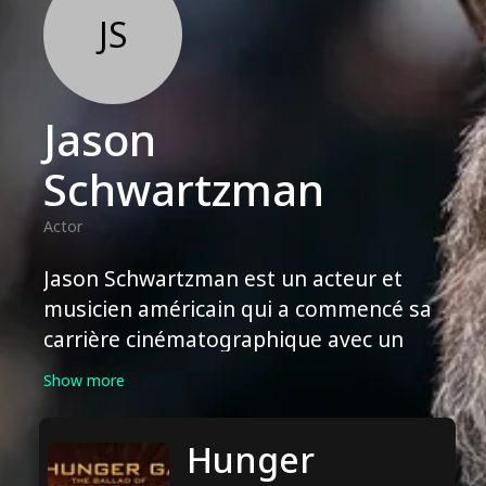
JS
Jason
Schwartzman
Actor
Jason Schwartzman est un acteur et
musicien américain qui a commencé sa
carrière cinématographique avec un
rôle principal dans "Rushmore" en 1998.
Show more
Depuis, il est apparu dans des films tels
que "The Darjeeling Limited", "Fantastic
Hunger
Mr. Fox" et "The Grand Budapest