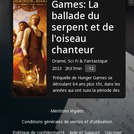
Hotel", tous réalisés par Wes Anderson.
Games: La
Schwartzman a été acclamé par la
ballade du
critique pour ses performances et a été
serpent et de
nommé pour plusieurs prix, dont un
Golden Globe pour son rôle dans la
l'oiseau
série télévisée "Bored to Death". Outre
chanteur
son rôle d'acteur, il est également
connu pour son travail de musicien,
Drame, Sci-Fi & Fantastique
puisqu'il est le batteur du groupe
2023
2h37min
-12
Phantom Planet.
Préquelle de Hunger Games se
déroulant 64 ans plus tôt, dans les
années qui ont suivi la période des
"Jours sombres", la première
rébellion ratée à Panem... ...
Mentions légales
Conditions générales de ventes et d'utilisation
Politique de confidentialité
Aide et Support
Discover