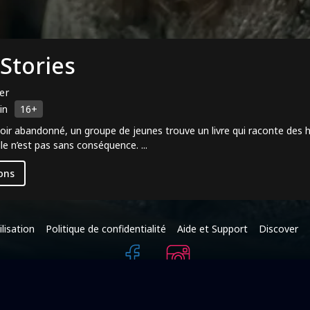
 Stories
ler
in
16+
r abandonné, un groupe de jeunes trouve un livre qui raconte des his
lle n’est pas sans conséquence. ...
ons
lisation
Politique de confidentialité
Aide et Support
Discover
+216 95 587 625