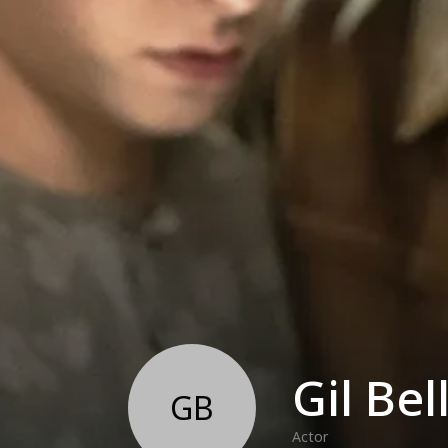
Gil Be
GB
Actor