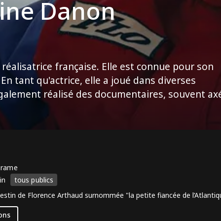
ine Danon
réalisatrice française. Elle est connue pour son
 En tant qu'actrice, elle a joué dans diverses
galement réalisé des documentaires, souvent ax
 l'aventure. Parmi ses projets notables, on trouv
 la voile et l'exploration. Elle s'est impliquée da
sa passion pour la mer.
Drame
in
tous publics
destin de Florence Arthaud surnommée "la petite fiancée de l’Atlantiq
ons