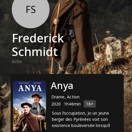
FS
Frederick
Schmidt
Actor
Anya
Drame, Action
2020
1h46min
16+
Sous l’occupation, Jo un jeune
berger des Pyrénées voit son
existence bouleversée lorsqu’il
découvre caché dans une ferme un